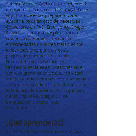
Saber cómo y cuándo utilizar oxígeno de
emergencia es una destreza magnífica y
significa que estás preparado para
ayudar a otros en caso de necesidad.
Convertirte en PADI Emergency Oxygen
Provider te permite respirar tranquilo
sabiendo que puedes reconocer
enfermedades de buceo tratables con
oxígeno de emergencia y estás
preparado para ofrecer auxilio.
No existen requisitos previos,
restricciones de edad o sesiones en el
agua obligatorias en este curso – está
abierto a todo el mundo. Los buceadores
autónomos, snorkelers y cualquiera que
esté a lado de buceadores – tripulación
de barcos, salvavidas, etc. – se
beneficiarán de tener este
entrenamiento.
¿Qué aprenderás?
Aprenderás sobre lesiones de buceo,