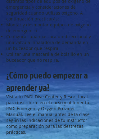
distintos tipos de equipos de oxígeno de
emergencia y consideraciones de
seguridad cuando utilizas oxígeno. A
continuación practicarás:
Montar y desmontar equipos de oxígeno
de emergencia.
Configurar una máscara unidireccional y
una válvula inhaladora de demanda en
un buceador que respira.
Utilizar una mascarilla de bolsillo en un
buceador que no respira.
¿Cómo puedo empezar a
aprender ya?
Visita tu PADI Dive Center y Resort local
para inscribirte en el curso y obtener tu
PADI Emergency Oxygen Provider
Manual. Lee el manual antes de la clase
según las indicaciones de tu instructor
como preparación para las destrezas
prácticas.