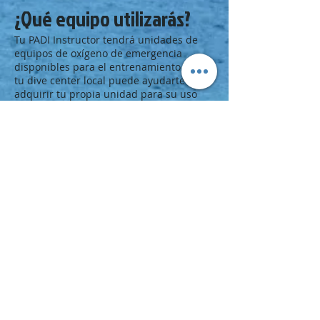
¿Qué equipo utilizarás?
Tu PADI Instructor tendrá unidades de
equipos de oxígeno de emergencia
disponibles para el entrenamiento y
tu dive center local puede ayudarte a
adquirir tu propia unidad para su uso
después de las clases. También puedes
necesitar una máscara unidireccional
desechable para utilizarla durante las
sesiones prácticas que tu instructor
puede ayudarte a conseguir.
Paso Siguiente
Sé inteligente con el oxígeno y obtén tu
próxima certificación:
Inscríbete en un curso de Suministrador
de Oxígeno de Emergencia en tu PADI
Dive Center o Resort.
Consulta el
Catálogo de Cursos PADI
e
infórmate de nuestros cursos
relacionados como el
PADI Rescue