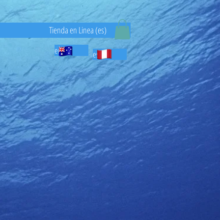
)
Tienda en Linea (es)
en
es