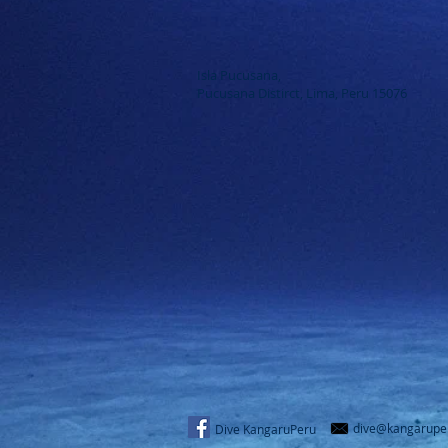
Isla Pucusana,
Pucusana Distirct, Lima, Peru 15076
dive@kangarupe
Dive KangaruPeru