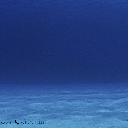
ru.com
+51 949 113331