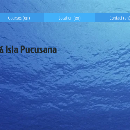
Courses (en)
Location (en)
Contact (en
 & Isla Pucusana