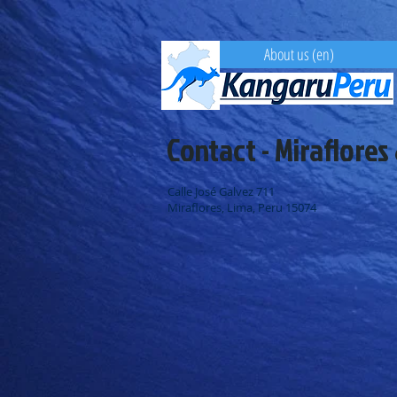
About us (en)
Contact - Miraflores
Calle José Galvez 711
Miraflores, Lima, Peru 15074