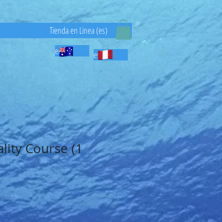
)
Tienda en Linea (es)
en
es
lity Course (1