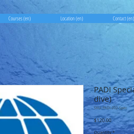
Courses (en)
Location (en)
Contact (en
PADI Specia
dive)
SKU: PADI-202-Spec
Price
$120.00
Quantity
*