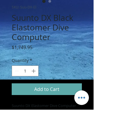
SKU: Suu-DX-El
Suunto DX Black
Elastomer Dive
Computer
Price
$1,749.95
Quantity
*
Add to Cart
Suunto DX Elastomer Dive Computer