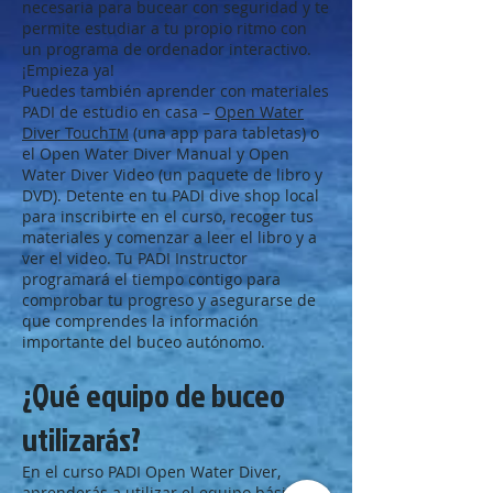
necesaria para bucear con seguridad y te
permite estudiar a tu propio ritmo con
un programa de ordenador interactivo.
¡Empieza ya!
Puedes también aprender con materiales
PADI de estudio en casa –
Open Water
Diver Touch
(una app para tabletas) o
TM
el Open Water Diver Manual y Open
Water Diver Video (un paquete de libro y
DVD). Detente en tu PADI dive shop local
para inscribirte en el curso, recoger tus
materiales y comenzar a leer el libro y a
ver el video. Tu PADI Instructor
programará el tiempo contigo para
comprobar tu progreso y asegurarse de
que comprendes la información
importante del buceo autónomo.
¿Qué equipo de buceo
utilizarás?
En el curso PADI Open Water Diver,
aprenderás a utilizar el
equipo básico de