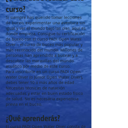
curso?
Si siempre has querido tomar lecciones
de buceo, experimentar una aventura sin
igual y ver el mundo bajo las olas, aquí es
donde empieza. Consigue tu certificación
de buceo con el curso PADI Open Water
Diver – el curso de buceo más popular y
más reconocido del mundo. Millones de
personas han aprendido a bucear y a
descubrir las maravillas del mundo
acuático por medio de este curso.
Para inscribirte en un curso PADI Open
Water Diver (o Junior Open Water Diver),
debes tener 10 o más años de edad .
Necesitas técnicas de natación
adecuadas y estar en buen estado físico
de salud. No es necesaria experiencia
previa en el buceo.
¿Qué aprenderás?
El curso PADI Open Water Diver consta de