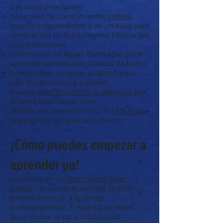
tres fases principales:
Desarrollo de Conocimientos (
online
,
estudio independiente o en un aula) para
comprender los fundamentos básicos del
buceo autónomo
Inmersiones en Aguas Confinadas para
aprender las destrezas básicas de buceo
¡Inmersiones en Aguas Abiertas ¡para
usar tus destrezas y explorar!
Puedes
obtener créditos académicos
por
el curso Open Water Diver.
¿Tienes poco tiempo? El curso
PADI Scuba
Diver
puede ser adecuado para ti.
¿Cómo puedes empezar a
aprender ya?
Inscríbete en un
Open Water Diver
Online
– la opción eLearning de PADI – y
puedes empezar a aprender
inmediatamente. El PADI Open Water
Diver Online te da la información