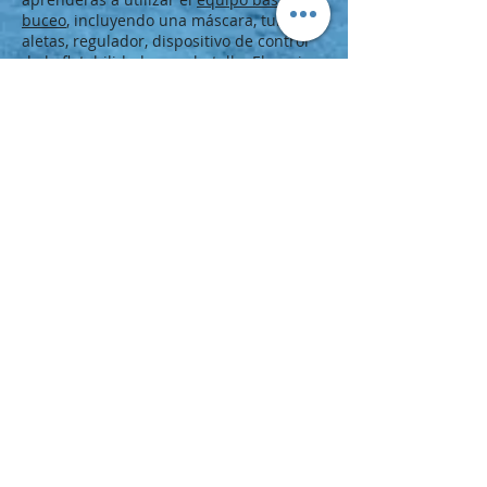
buceo
, incluyendo una máscara, tubo,
aletas, regulador, dispositivo de control
de la flotabilidad y una botella. El equipo
que llevarás varía, dependiendo de si vas
a bucear en aguas tropicales, templadas
o en aguas frías.
Consulta en tu dive center local sobre el
equipo que utilizarás durante este curso
y asesórate sobre todo lo que necesitas
con tu PADI Instructor.
Paso Siguiente
Respirar bajo el agua por primera vez es
algo que nunca olvidarás, por lo tanto no
esperes.
Regístrate en un
Open Water Diver
Online
y empieza a aprender ahora
mismo.
Inscríbete en un curso PADI Open Water
Diver en tu PADI Dive Center o Resort.
Prueba el buceo con el
programa
Discover Scuba Diving
.